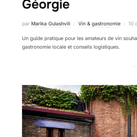
Géorgie
Pub
par
Marika Gulashvili
Vin & gastronomie
10 
le
Un guide pratique pour les amateurs de vin souhai
gastronomie locale et conseils logistiques.