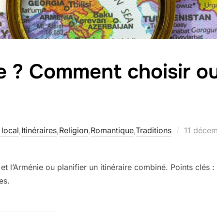
e ? Comment choisir o
Publié
 local
,
Itinéraires
,
Religion
,
Romantique
,
Traditions
11 déce
le
t l’Arménie ou planifier un itinéraire combiné. Points clés :
es.