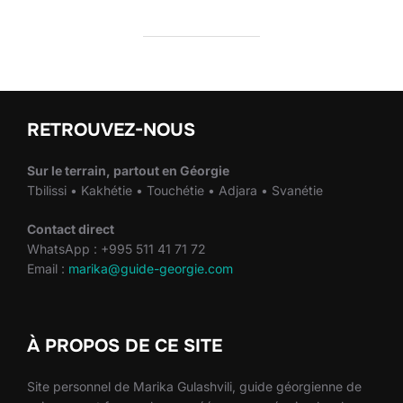
RETROUVEZ-NOUS
Sur le terrain, partout en Géorgie
Tbilissi • Kakhétie • Touchétie • Adjara • Svanétie
Contact direct
WhatsApp : +995 511 41 71 72
Email :
marika@guide-georgie.com
À PROPOS DE CE SITE
Site personnel de Marika Gulashvili, guide géorgienne de