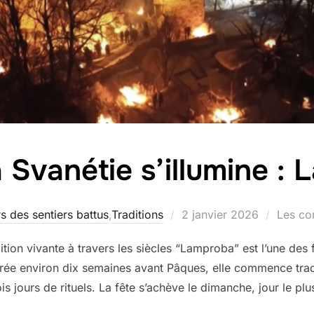
 Svanétie s’illumine :
Publié
s des sentiers battus
,
Traditions
2 janvier 2026
Les co
le
on vivante à travers les siècles “Lamproba” est l’une des f
rée environ dix semaines avant Pâques, elle commence trad
is jours de rituels. La fête s’achève le dimanche, jour le pl