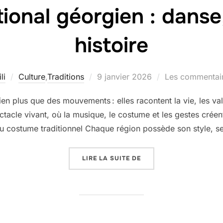
tional géorgien : dans
histoire
Publié
li
Culture
,
Traditions
9 janvier 2026
Les commentair
le
n plus que des mouvements : elles racontent la vie, les va
tacle vivant, où la musique, le costume et les gestes créent 
 du costume traditionnel Chaque région possède son style, 
« LE BALLET NATIONAL 
LIRE LA SUITE DE