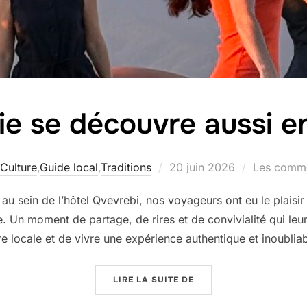
ie se découvre aussi e
Publié
Culture
,
Guide local
,
Traditions
20 juin 2026
Les comme
le
au sein de l’hôtel Qvevrebi, nos voyageurs ont eu le plaisir
e. Un moment de partage, de rires et de convivialité qui le
re locale et de vivre une expérience authentique et inoublia
« LA GÉORGIE SE DÉCO
LIRE LA SUITE DE