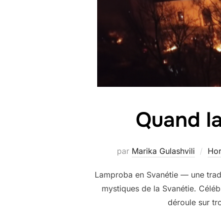
Quand la
par
Marika Gulashvili
Hor
Lamproba en Svanétie — une traditi
mystiques de la Svanétie. Céléb
déroule sur tro