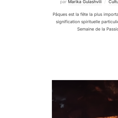
par
Marika Gulashvili
Cult
Pâques est la fête la plus import
signification spirituelle partic
Semaine de la Passio