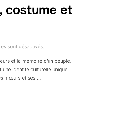
e, costume et
es sont désactivés.
leurs et la mémoire d’un peuple.
une identité culturelle unique.
ses mœurs et ses …
GÉORGIEN : DANSE, COSTUME ET HISTOIRE »