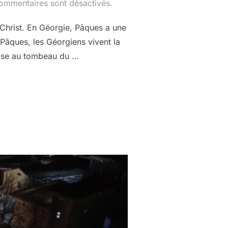
ommentaires sont désactivés.
s-Christ. En Géorgie, Pâques a une
t Pâques, les Géorgiens vivent la
 mise au tombeau du …
»