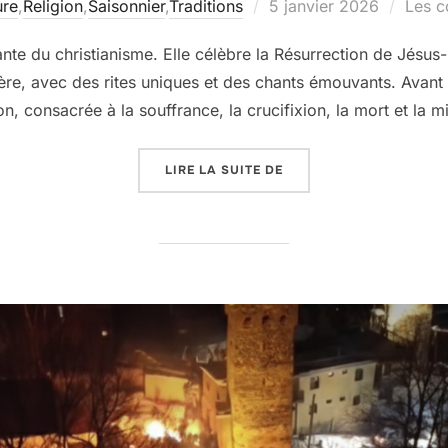
Publié
ure
,
Religion
,
Saisonnier
,
Traditions
5 janvier 2026
Les c
le
ante du christianisme. Elle célèbre la Résurrection de Jésu
ulière, avec des rites uniques et des chants émouvants. Avan
n, consacrée à la souffrance, la crucifixion, la mort et la
« PÂQUES GÉORGIENNE 
LIRE LA SUITE DE