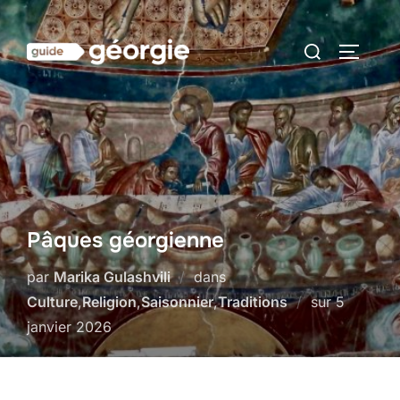
Aller
au
Rechercher :
PERMUT
contenu
Pâques géorgienne
par
Marika Gulashvili
dans
Publié
Culture
,
Religion
,
Saisonnier
,
Traditions
sur
5
le
janvier 2026