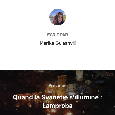
AUTEUR DE LA PUBLICATION
ÉCRIT PAR
Marika Gulashvili
Navigation
de
Previous
Previous
l’article
Quand la Svanétie s’illumine :
Lamproba