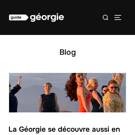
Aller
au
Rechercher :
PERMUT
contenu
Blog
La Géorgie se découvre aussi en