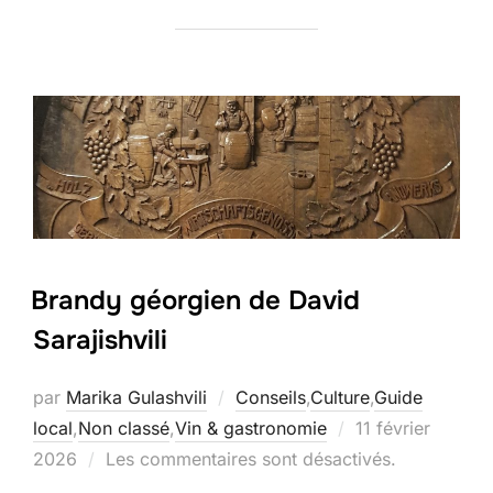
Brandy géorgien de David
Sarajishvili
par
Marika Gulashvili
Conseils
,
Culture
,
Guide
Publié
local
,
Non classé
,
Vin & gastronomie
11 février
le
2026
Les commentaires sont désactivés.