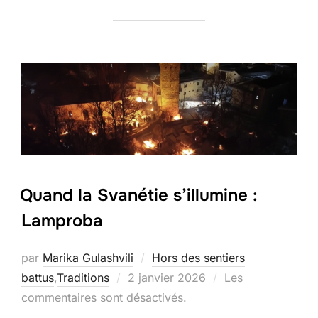
Quand la Svanétie s’illumine :
Lamproba
par
Marika Gulashvili
Hors des sentiers
Publié
battus
,
Traditions
2 janvier 2026
Les
le
commentaires sont désactivés.