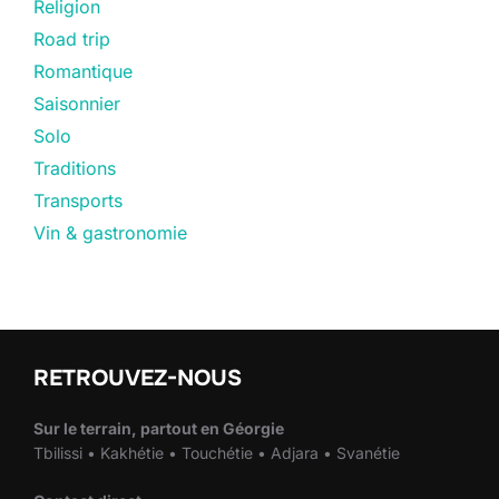
Religion
Road trip
Romantique
Saisonnier
Solo
Traditions
Transports
Vin & gastronomie
RETROUVEZ-NOUS
Sur le terrain, partout en Géorgie
Tbilissi • Kakhétie • Touchétie • Adjara • Svanétie