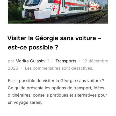
Visiter la Géorgie sans voiture –
est-ce possible ?
Publié
par
Marika Gulashvili
Transports
12 décembre
le
2025
Les commentaires sont désactivés.
Est-il possible de visiter la Géorgie sans voiture ?
Ce guide présente les options de transport, idées
d’itinéraires, conseils pratiques et alternatives pour
un voyage serein.