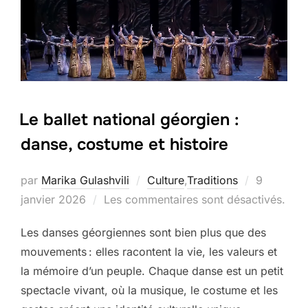
Le ballet national géorgien :
danse, costume et histoire
Publié
par
Marika Gulashvili
Culture
,
Traditions
9
le
janvier 2026
Les commentaires sont désactivés.
Les danses géorgiennes sont bien plus que des
mouvements : elles racontent la vie, les valeurs et
la mémoire d’un peuple. Chaque danse est un petit
spectacle vivant, où la musique, le costume et les