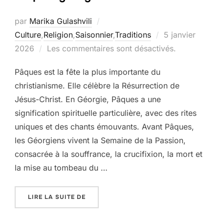
par
Marika Gulashvili
Publié
Culture
,
Religion
,
Saisonnier
,
Traditions
5 janvier
le
2026
Les commentaires sont désactivés.
Pâques est la fête la plus importante du
christianisme. Elle célèbre la Résurrection de
Jésus-Christ. En Géorgie, Pâques a une
signification spirituelle particulière, avec des rites
uniques et des chants émouvants. Avant Pâques,
les Géorgiens vivent la Semaine de la Passion,
consacrée à la souffrance, la crucifixion, la mort et
la mise au tombeau du …
« PÂQUES GÉORGIENNE »
LIRE LA SUITE DE