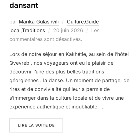
dansant
par
Marika Gulashvili
Culture
,
Guide
Publié
local
,
Traditions
20 juin 2026
Les
le
commentaires sont désactivés.
Lors de notre séjour en Kakhétie, au sein de l’hôtel
Qvevrebi, nos voyageurs ont eu le plaisir de
découvrir l’une des plus belles traditions
géorgiennes : la danse. Un moment de partage, de
rires et de convivialité qui leur a permis de
s’immerger dans la culture locale et de vivre une
expérience authentique et inoubliable. …
« LA GÉORGIE SE DÉCOUVRE AUSSI EN 
LIRE LA SUITE DE