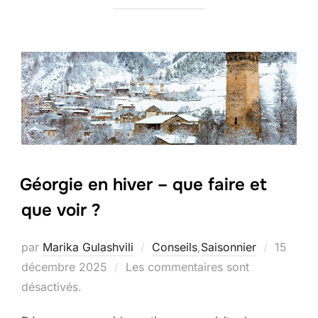
Géorgie en hiver – que faire et
que voir ?
Publié
par
Marika Gulashvili
Conseils
,
Saisonnier
15
le
décembre 2025
Les commentaires sont
désactivés.