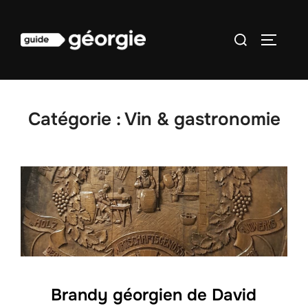
Aller
au
Rechercher :
PERMUT
contenu
Catégorie :
Vin & gastronomie
Brandy géorgien de David