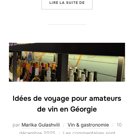
« BRANDY GÉORGIEN DE
LIRE LA SUITE DE
Idées de voyage pour amateurs
de vin en Géorgie
Publié
par
Marika Gulashvili
Vin & gastronomie
10
le
décembre 2025
Les commentaires sont