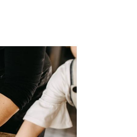
 DAVID SARAJISHVILI »