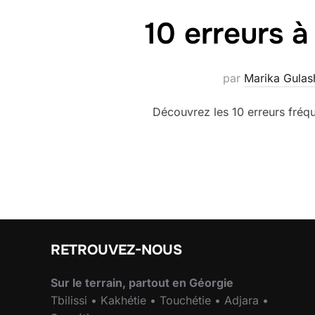
10 erreurs à
par
Marika Gulash
Découvrez les 10 erreurs fréqu
RETROUVEZ-NOUS
Sur le terrain, partout en Géorgie
Tbilissi • Kakhétie • Touchétie • Adjara •