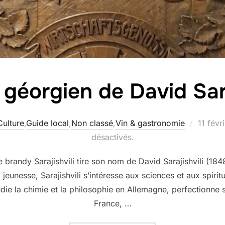
géorgien de David Sara
Publié
Culture
,
Guide local
,
Non classé
,
Vin & gastronomie
11 févr
le
désactivés.
Le brandy Sarajishvili tire son nom de David Sarajishvili (184
jeunesse, Sarajishvili s’intéresse aux sciences et aux spirit
tudie la chimie et la philosophie en Allemagne, perfectionne s
France, …