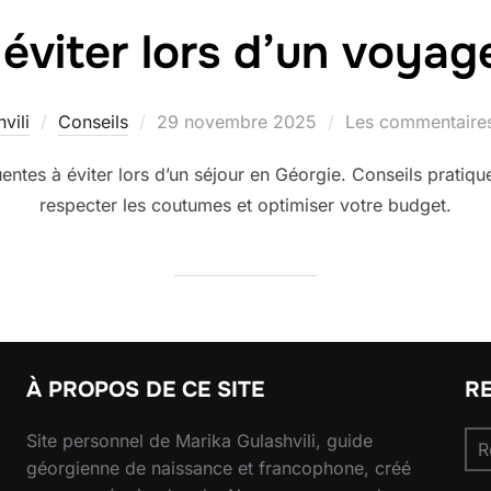
 éviter lors d’un voya
Publié
vili
Conseils
29 novembre 2025
Les commentaires
le
entes à éviter lors d’un séjour en Géorgie. Conseils pratiq
respecter les coutumes et optimiser votre budget.
À PROPOS DE CE SITE
R
Re
Site personnel de Marika Gulashvili, guide
pou
géorgienne de naissance et francophone, créé