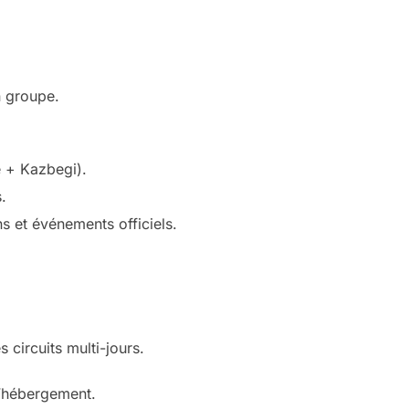
n groupe.
e + Kazbegi).
.
s et événements officiels.
s circuits multi-jours.
 l’hébergement.