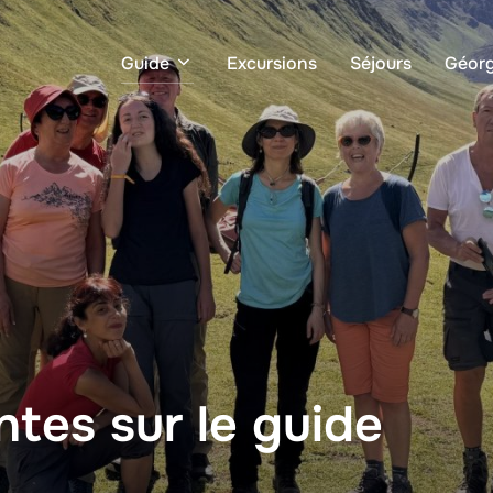
Guide
Excursions
Séjours
Géorg
tes sur le guide