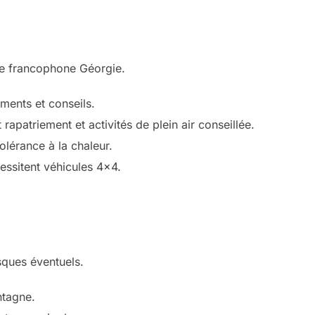
ide francophone Géorgie.
uments et conseils.
patriement et activités de plein air conseillée.
olérance à la chaleur.
cessitent véhicules 4×4.
isques éventuels.
ntagne.