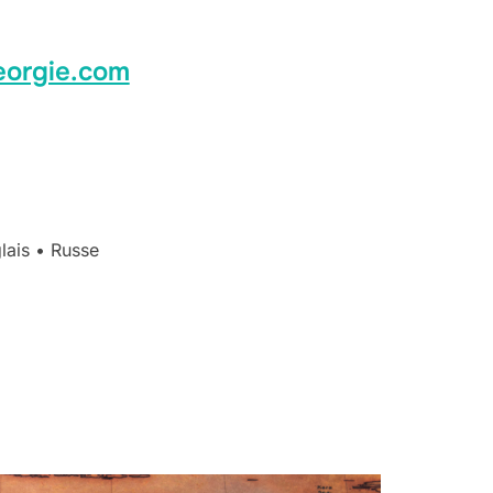
orgie.com
lais • Russe