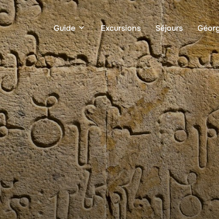
Guide
Excursions
Séjours
Géorg