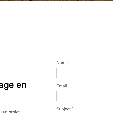
*
Name
yage en
*
Email
*
Subject
u un projet