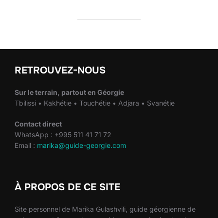
RETROUVEZ-NOUS
Sur le terrain, partout en Géorgie
Tbilissi • Kakhétie • Touchétie • Adjara • Svanétie
Contact direct
WhatsApp : +995 511 41 71 72
Email :
marika@guide-georgie.com
À PROPOS DE CE SITE
Site personnel de Marika Gulashvili, guide géorgienne de