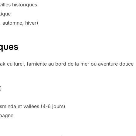
lles historiques
tique
, automne, hiver)
iques
reak culturel, farniente au bord de la mer ou aventure douce
)
minda et vallées (4-6 jours)
mpagne