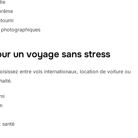
tie
uprême
atoumi
s photographiques
our un voyage sans stress
oisissez entre vols internationaux, location de voiture ou
haité.
umi
in
 santé