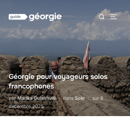
Aller
au
Rechercher :
PERMUT
contenu
Géorgie pour voyageurs solos
francophones
Publié
par
Marika Gulashvili
dans
Solo
sur
8
le
décembre 2025