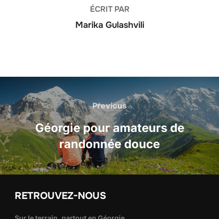
ÉCRIT PAR
Marika Gulashvili
Navigation
de
Previous
Previous
l’article
Géorgie pour amateurs de
randonnée douce
RETROUVEZ-NOUS
Sur le terrain, partout en Géorgie