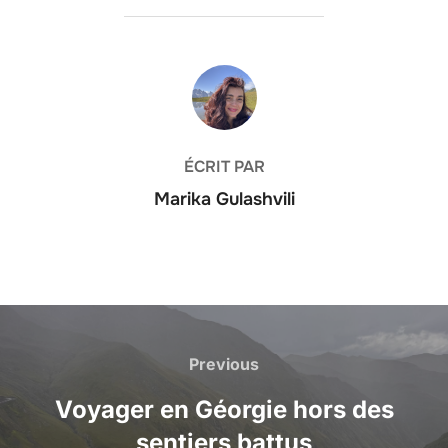
AUTEUR DE LA PUBLICATION
ÉCRIT PAR
Marika Gulashvili
Navigation
de
Previous
Previous
l’article
Voyager en Géorgie hors des
sentiers battus