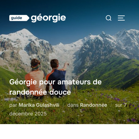
Aller
au
Rechercher :
PERMUT
contenu
Géorgie pour amateurs de
randonnée douce
Publié
par
Marika Gulashvili
dans
Randonnée
sur
7
le
décembre 2025