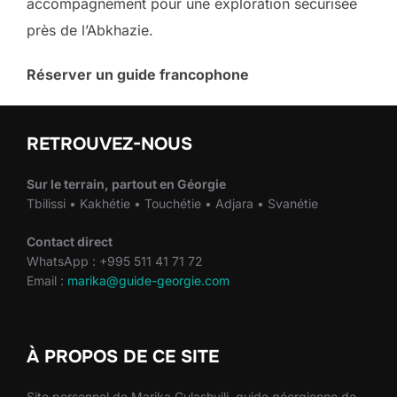
accompagnement pour une exploration sécurisée
près de l’Abkhazie.
Réserver un guide francophone
RETROUVEZ-NOUS
Sur le terrain, partout en Géorgie
Tbilissi • Kakhétie • Touchétie • Adjara • Svanétie
Contact direct
WhatsApp : +995 511 41 71 72
Email :
marika@guide-georgie.com
À PROPOS DE CE SITE
Site personnel de Marika Gulashvili, guide géorgienne de