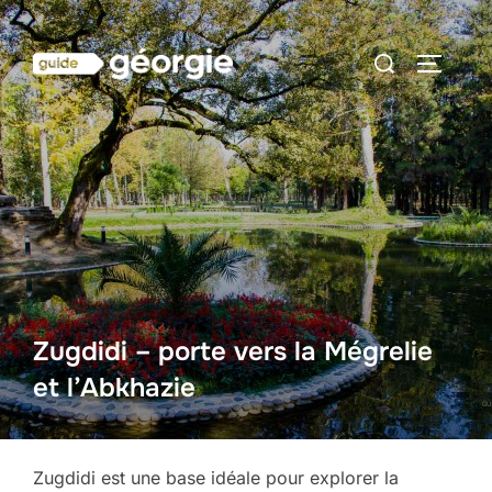
Aller
au
Rechercher :
PERMUT
contenu
Zugdidi – porte vers la Mégrelie
et l’Abkhazie
Zugdidi est une base idéale pour explorer la