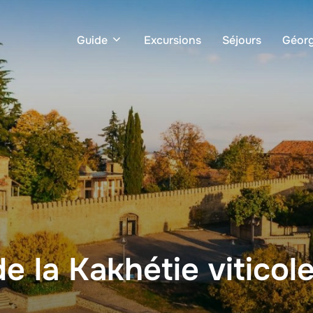
Guide
Excursions
Séjours
Géorg
de la Kakhétie viticol