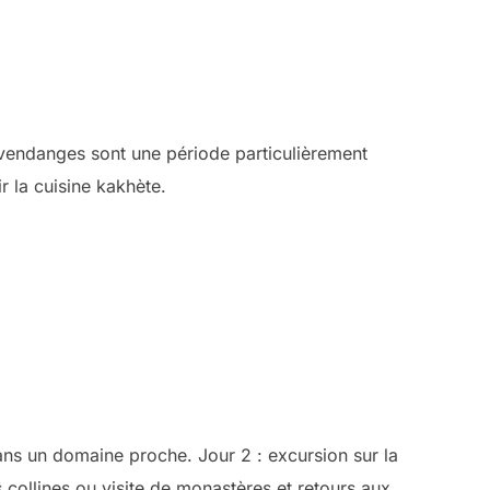
 vendanges sont une période particulièrement
 la cuisine kakhète.
dans un domaine proche. Jour 2 : excursion sur la
s collines ou visite de monastères et retours aux