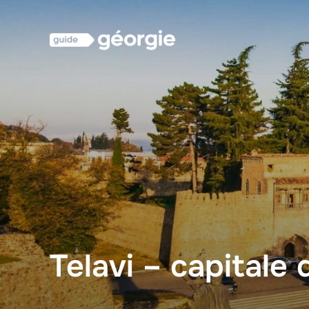
Aller
au
contenu
Telavi – capitale 