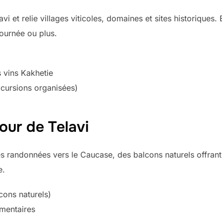
vi et relie villages viticoles, domaines et sites historiques.
ournée ou plus.
s vins Kakhetie
xcursions organisées)
our de Telavi
es randonnées vers le Caucase, des balcons naturels offran
e.
cons naturels)
émentaires