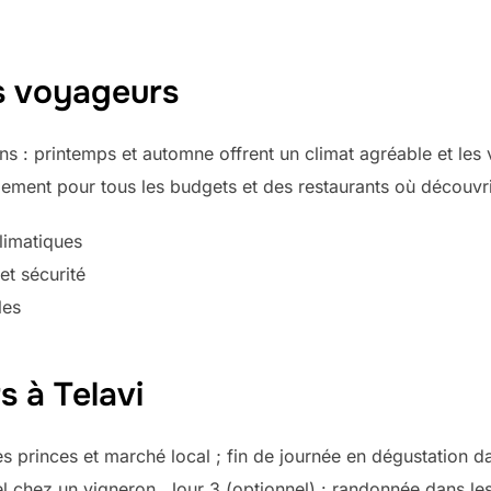
es voyageurs
ns : printemps et automne offrent un climat agréable et les
ement pour tous les budgets et des restaurants où découvrir
climatiques
et sécurité
les
rs à Telavi
es princes et marché local ; fin de journée en dégustation 
nel chez un vigneron. Jour 3 (optionnel) : randonnée dans le