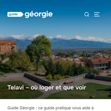
Aller
au
Rechercher :
PERMUT
contenu
Telavi – où loger et que voir
Guide Géorgie : ce guide pratique vous aide à