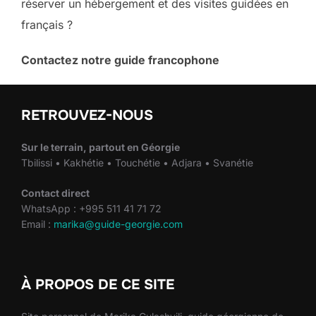
réserver un hébergement et des visites guidées en
français ?
Contactez notre guide francophone
RETROUVEZ-NOUS
Sur le terrain, partout en Géorgie
Tbilissi • Kakhétie • Touchétie • Adjara • Svanétie
Contact direct
WhatsApp : +995 511 41 71 72
Email :
marika@guide-georgie.com
À PROPOS DE CE SITE