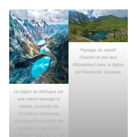
Paysage du massif
Chaukhi et des lacs
d’Abudelauri dans la région
de Khevsureti, Caucase.
La région se distingue par
une nature sauvage et
intacte, ponctuée de
formations rocheuses
spectaculaires comme les
rochers de Roshki, de
prairies alpines, et de lacs