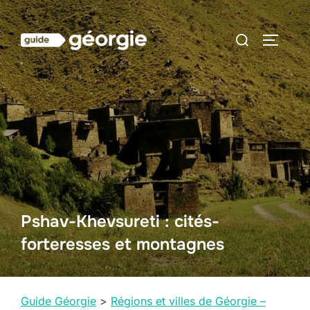
Aller
au
Rechercher :
PERMUT
contenu
Pshav-Khevsureti : cités-
forteresses et montagnes
Guide Géorgie
>
Régions et villes de Géorgie –