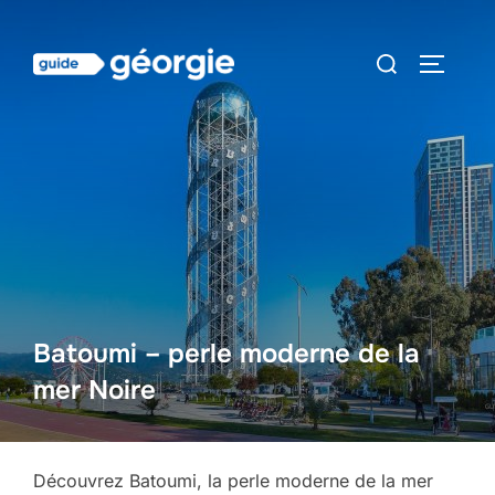
Aller
au
Rechercher :
PERMUT
contenu
Batoumi – perle moderne de la
mer Noire
Découvrez Batoumi, la perle moderne de la mer