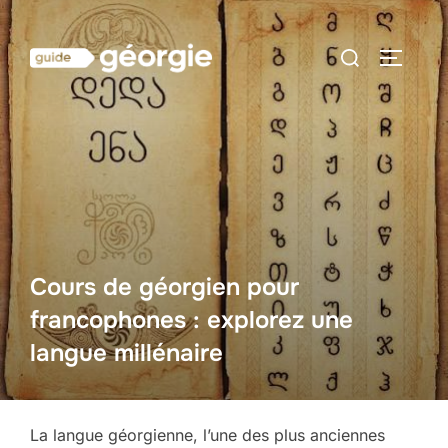
Aller
au
Rechercher :
PERMUT
contenu
Cours de géorgien pour
francophones : explorez une
langue millénaire
La langue géorgienne, l’une des plus anciennes