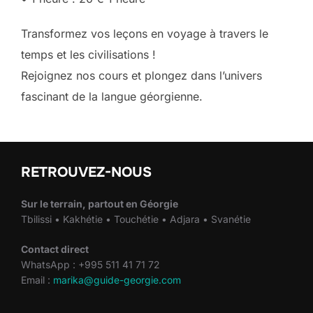
Transformez vos leçons en voyage à travers le
temps et les civilisations !
Rejoignez nos cours et plongez dans l’univers
fascinant de la langue géorgienne.
RETROUVEZ-NOUS
Sur le terrain, partout en Géorgie
Tbilissi • Kakhétie • Touchétie • Adjara • Svanétie
Contact direct
WhatsApp : +995 511 41 71 72
Email :
marika@guide-georgie.com