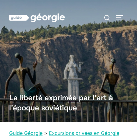
Aller
au
Rechercher :
PERMUT
contenu
La liberté exprimée par l’art à
l’époque soviétique
Guide Géorgie
>
Excursions privées en Géorgie