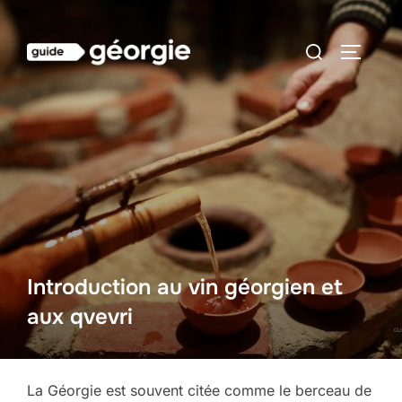
Aller
au
Rechercher :
PERMUT
contenu
Introduction au vin géorgien et
aux qvevri
La Géorgie est souvent citée comme le berceau de