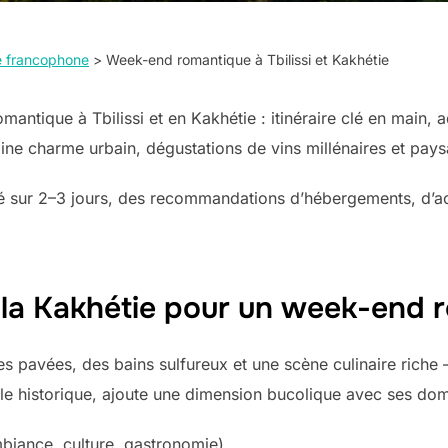
de francophone
>
Week-end romantique à Tbilissi et Kakhétie
tique à Tbilissi et en Kakhétie : itinéraire clé en main, ad
e charme urbain, dégustations de vins millénaires et pay
ur 2–3 jours, des recommandations d’hébergements, d’activ
et la Kakhétie pour un week-end
uelles pavées, des bains sulfureux et une scène culinaire ric
cole historique, ajoute une dimension bucolique avec ses do
mbiance, culture, gastronomie)