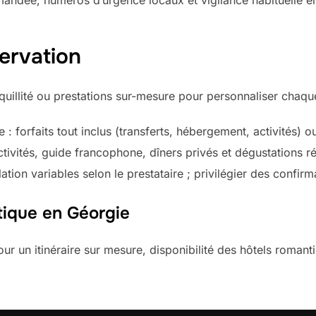
andée, numéros d’urgence locaux et vigilance habituelle en
ervation
nquillité ou prestations sur-mesure pour personnaliser chaque
: forfaits tout inclus (transferts, hébergement, activités) 
ctivités, guide francophone, dîners privés et dégustations r
ion variables selon le prestataire ; privilégier des confirmat
ique en Géorgie
 un itinéraire sur mesure, disponibilité des hôtels romantiq