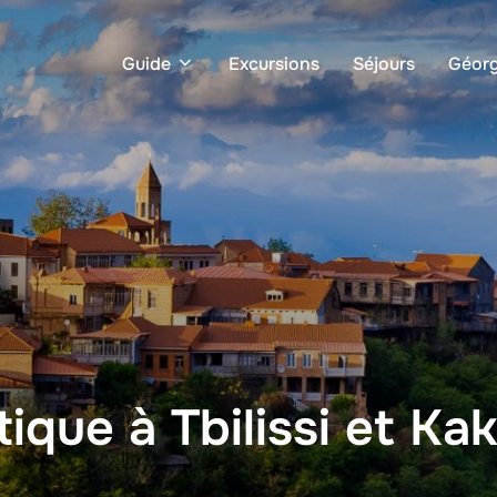
Guide
Excursions
Séjours
Géorg
que à Tbilissi et Kak