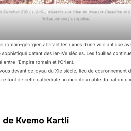
 d’environ 300 ap. J.-C., présente une frise de rinceaux d’acanthe et 
l’influence romaine tardive.
 romain-géorgien abritant les ruines d’une ville antique a
phistiqué datant des Ier-IVe siècles. Les fouilles continuen
entre l’Empire romain et l’Orient.
vous devant ce joyau du XIe siècle, lieu de couronnement d
ture font de cette cathédrale un incontournable du patrimoin
n de Kvemo Kartli