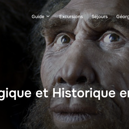
Guide
Excursions
Séjours
Géorg
ique et Historique e