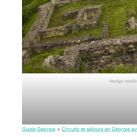
Vestige médiév
Guide Géorgie
>
Circuits et séjours en Géorgie 