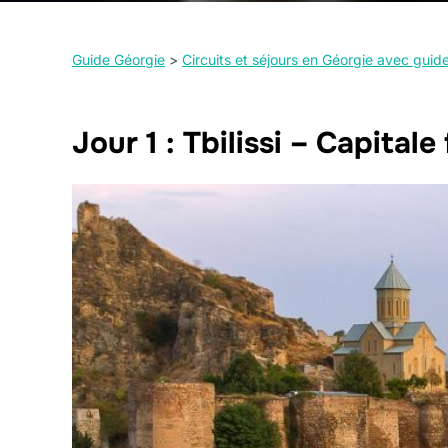
Guide Géorgie
>
Circuits et séjours en Géorgie avec gui
Jour 1 : Tbilissi – Capitale