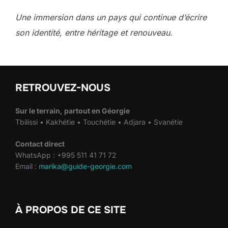
Une immersion dans un pays qui continue d’écrire
son identité, entre héritage et renouveau.
RETROUVEZ-NOUS
Sur le terrain, partout en Géorgie
Tbilissi • Kakhétie • Touchétie • Adjara • Svanétie
Contact direct
WhatsApp : +995 511 41 71 72
Email :
marika@guide-georgie.com
À PROPOS DE CE SITE