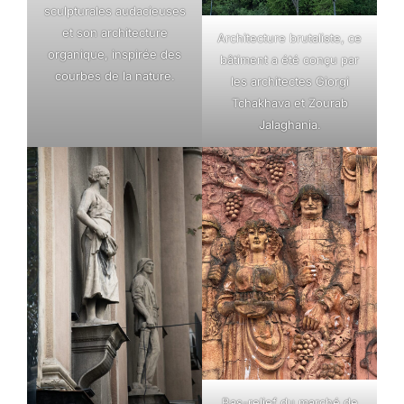
sculpturales audacieuses
et son architecture
Architecture brutaliste, ce
organique, inspirée des
bâtiment a été conçu par
courbes de la nature.
les architectes Giorgi
Tchakhava et Zourab
Jalaghania.
Bas-relief du marché de