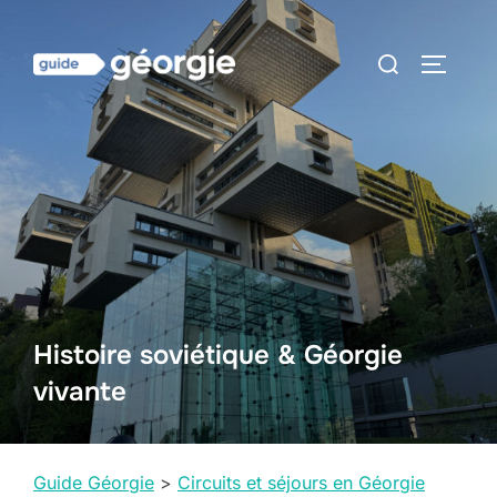
Aller
au
Rechercher :
PERMUT
contenu
Histoire soviétique & Géorgie
vivante
Guide Géorgie
>
Circuits et séjours en Géorgie