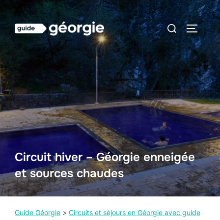
Aller
au
Rechercher :
PERMUT
contenu
Circuit hiver – Géorgie enneigée
et sources chaudes
Guide Géorgie
>
Circuits et séjours en Géorgie avec guide