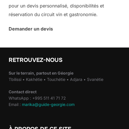
pour un devis personnalisé, disponibilités et
réservation du circuit vin et gastronomie.
Demander un devis
RETROUVEZ-NOUS
Sur le terrain, partout en Géorgie
Tbilissi • Kakhétie • Touchétie • Adjara • Svanétie
Contact direct
WhatsApp : +995 511 41 71 72
Email :
marika@guide-georgie.com